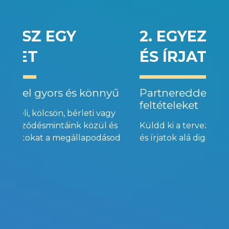
2. EGYEZTESSETEK
ÉS ÍRJATOK ALÁ
Partnereddel egyeztesd a
feltételeket
Küldd ki a tervezetet, egyezzetek meg
és írjatok alá digitálisan