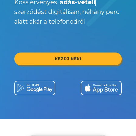
Köss érvényes
adás-vételi
szerződést digitálisan, néhány perc
alatt akár a telefonodról
KEZDJ NEKI